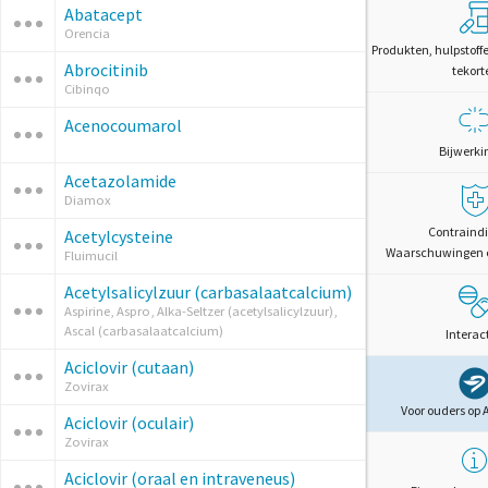
Abatacept
Orencia
Produkten, hulpstoff
Abrocitinib
tekort
Cibinqo
Acenocoumarol
Bijwerki
Acetazolamide
Diamox
Contraindi
Acetylcysteine
Waarschuwingen 
Fluimucil
Acetylsalicylzuur (carbasalaatcalcium)
Aspirine, Aspro, Alka-Seltzer (acetylsalicylzuur),
Ascal (carbasalaatcalcium)
Interac
Aciclovir (cutaan)
Zovirax
Voor ouders op 
Aciclovir (oculair)
Zovirax
Aciclovir (oraal en intraveneus)