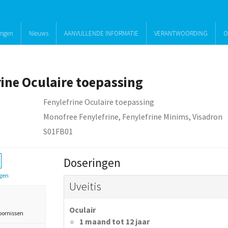
ingen
Nieuws
AANVULLENDE INFORMATIE
VERANTWOORDING
O
rine Oculaire toepassing
Fenylefrine Oculaire toepassing
Monofree Fenylefrine, Fenylefrine Minims, Visadron
S01FB01
Doseringen
gen
Uveitis
Oculair
oornissen
1 maand tot 12 jaar