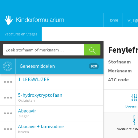
Home
Wijzig
Vacatures en Stages
Fenylef
Stofnaam
Geneesmiddelen
928
Merknaam
1. LEESWIJZER
ATC code
5-hydroxytryptofaan
Oxitriptan
Doserin
Abacavir
Ziagen
Abacavir + lamivudine
Nierfunctiest
Kivexa