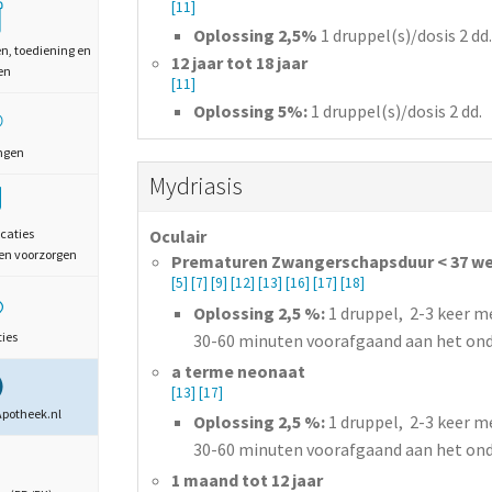
[11]
Oplossing 2,5%
1
druppel(s)/dosis
2 dd.
en, toediening en
12 jaar tot 18 jaar
en
[11]
Oplossing 5%:
1
druppel(s)/dosis
2 dd.
ngen
Mydriasis
caties
Oculair
en voorzorgen
Prematuren Zwangerschapsduur < 37 w
[5]
[7]
[9]
[12]
[13]
[16]
[17]
[18]
Oplossing 2,5 %:
1 druppel, 2-3 keer me
ties
30-60 minuten voorafgaand aan het on
a terme neonaat
[13]
[17]
Apotheek.nl
Oplossing 2,5 %:
1 druppel, 2-3 keer me
30-60 minuten voorafgaand aan het on
1 maand tot 12 jaar