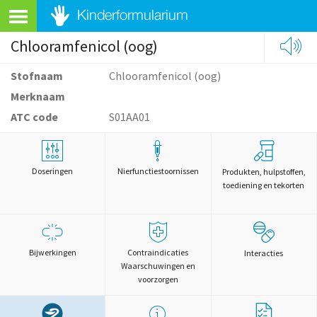
Chlooramfenicol (oog)
Stofnaam
Chlooramfenicol (oog)
Merknaam
ATC code
S01AA01
Doseringen
Nierfunctiestoornissen
Produkten, hulpstoffen,
toediening en tekorten
Bijwerkingen
Contraindicaties
Interacties
Waarschuwingen en
voorzorgen