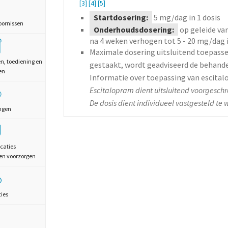
[3]
[4]
[5]
Startdosering:
5
mg/dag
in 1 dosis
oornissen
Onderhoudsdosering:
op geleide va
na 4 weken verhogen tot 5 - 20
mg/dag
Maximale dosering uitsluitend toepassen
en, toediening en
gestaakt, wordt geadviseerd de behande
en
Informatie over toepassing van escitalop
Escitalopram dient uitsluitend voorgeschr
De dosis dient individueel vastgesteld te
ngen
caties
en voorzorgen
ties