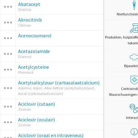
Abatacept
Orencia
Nierfunctiest
Abrocitinib
Cibinqo
Acenocoumarol
Produkten, hulpstoff
tekort
Acetazolamide
Diamox
Bijwerki
Acetylcysteine
Fluimucil
Acetylsalicylzuur (carbasalaatcalcium)
Aspirine, Aspro, Alka-Seltzer (acetylsalicylzuur),
Contraindi
Ascal (carbasalaatcalcium)
Waarschuwingen 
Aciclovir (cutaan)
Zovirax
Interac
Aciclovir (oculair)
Zovirax
Aciclovir (oraal en intraveneus)