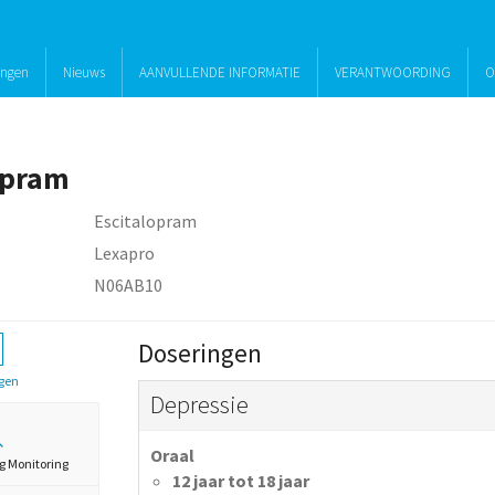
ingen
Nieuws
AANVULLENDE INFORMATIE
VERANTWOORDING
O
opram
Escitalopram
Lexapro
N06AB10
Doseringen
gen
Depressie
Oraal
g Monitoring
12 jaar tot 18 jaar