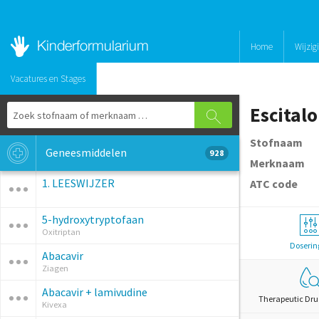
Home
Wijzig
Vacatures en Stages
Escital
Stofnaam
Geneesmiddelen
928
Merknaam
1. LEESWIJZER
ATC code
5-hydroxytryptofaan
Oxitriptan
Doserin
Abacavir
Ziagen
Abacavir + lamivudine
Therapeutic Dru
Kivexa