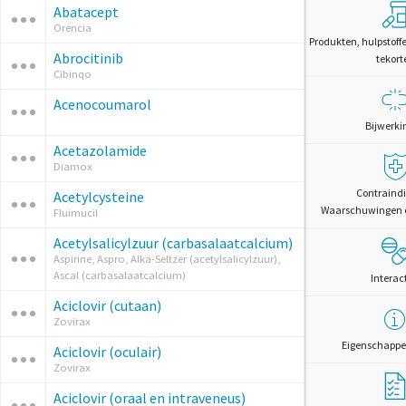
Abatacept
Orencia
Produkten, hulpstoff
Abrocitinib
tekort
Cibinqo
Acenocoumarol
Bijwerki
Acetazolamide
Diamox
Contraindi
Acetylcysteine
Waarschuwingen 
Fluimucil
Acetylsalicylzuur (carbasalaatcalcium)
Aspirine, Aspro, Alka-Seltzer (acetylsalicylzuur),
Ascal (carbasalaatcalcium)
Interac
Aciclovir (cutaan)
Zovirax
Eigenschappe
Aciclovir (oculair)
Zovirax
Aciclovir (oraal en intraveneus)