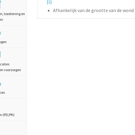
[1]
Afhankelijk van de grootte van de wond 
en, toediening en
en
ngen
caties
en voorzorgen
ties
n (PD/PK)