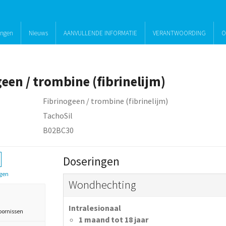
ingen
Nieuws
AANVULLENDE INFORMATIE
VERANTWOORDING
O
een / trombine (fibrinelijm)
Fibrinogeen / trombine (fibrinelijm)
TachoSil
B02BC30
Doseringen
gen
Wondhechting
Intralesionaal
oornissen
1 maand tot 18 jaar