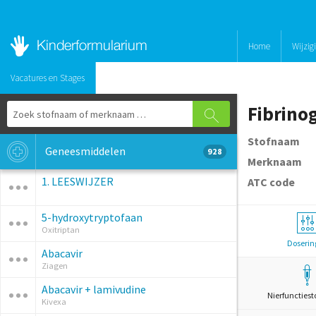
Home
Wijzig
Vacatures en Stages
Fibrinog
Stofnaam
Geneesmiddelen
928
Merknaam
1. LEESWIJZER
ATC code
5-hydroxytryptofaan
Oxitriptan
Doserin
Abacavir
Ziagen
Abacavir + lamivudine
Nierfunctiest
Kivexa