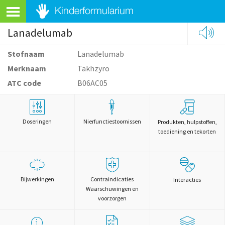
Lanadelumab
Stofnaam
Lanadelumab
Merknaam
Takhzyro
ATC code
B06AC05
Doseringen
Nierfunctiestoornissen
Produkten, hulpstoffen,
toediening en tekorten
Bijwerkingen
Contraindicaties
Interacties
Waarschuwingen en
voorzorgen