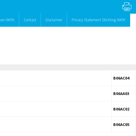
ver NKFK
Contact
Disclaimer
Privacy Statement Stichting NKFK
B06AC04
B06AA03
B06AC02
B06AC05