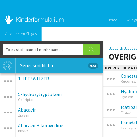
Home
Wijzig
Vacatures en Stages
BLOED EN BLOED
OVERIG
Geneesmiddelen
928
OVERIGE HEMAT
Conesta
1. LEESWIJZER
Ruconest
Hyaluro
5-hydroxytryptofaan
Hyason
Oxitriptan
Icatiba
Abacavir
Firazyr
Ziagen
Lanade
Abacavir + lamivudine
Takhzyro
Kivexa