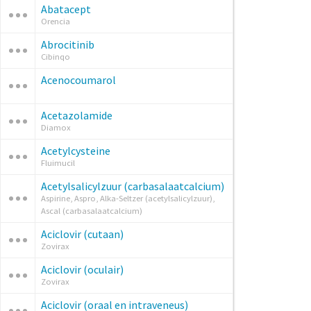
Abatacept
Orencia
Abrocitinib
Cibinqo
Acenocoumarol
Acetazolamide
Diamox
Acetylcysteine
Fluimucil
Acetylsalicylzuur (carbasalaatcalcium)
Aspirine, Aspro, Alka-Seltzer (acetylsalicylzuur),
Ascal (carbasalaatcalcium)
Aciclovir (cutaan)
Zovirax
Aciclovir (oculair)
Zovirax
Aciclovir (oraal en intraveneus)