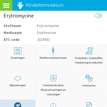
Erytromycine
Stofnaam
Erytromycine
Merknaam
Erythrocine
ATC code
J01FA01
Doseringen
Nierfunctiestoornissen
Produkten, hulpstoffen,
toediening en tekorten
Bijwerkingen
Contraindicaties
Interacties
Waarschuwingen en
voorzorgen