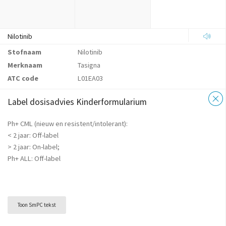
Nilotinib
Stofnaam
Nilotinib
Merknaam
Tasigna
ATC code
L01EA03
Label dosisadvies Kinderformularium
Ph+ CML (nieuw en resistent/intolerant):
< 2 jaar: Off-label
> 2 jaar: On-label;
Ph+ ALL: Off-label
Toon SmPC tekst