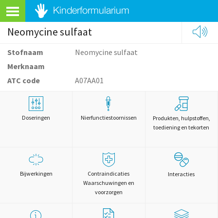
Neomycine sulfaat
Stofnaam
Neomycine sulfaat
Merknaam
ATC code
A07AA01
Doseringen
Nierfunctiestoornissen
Produkten, hulpstoffen,
toediening en tekorten
Bijwerkingen
Contraindicaties
Interacties
Waarschuwingen en
voorzorgen