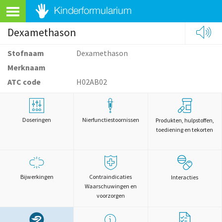
Dexamethason
Stofnaam
Dexamethason
Merknaam
ATC code
H02AB02
Doseringen
Nierfunctiestoornissen
Produkten, hulpstoffen,
toediening en tekorten
Bijwerkingen
Contraindicaties
Interacties
Waarschuwingen en
voorzorgen