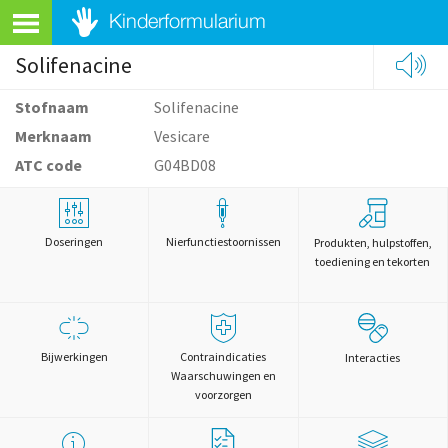
Solifenacine
Stofnaam
Solifenacine
Merknaam
Vesicare
ATC code
G04BD08
Doseringen
Nierfunctiestoornissen
Produkten, hulpstoffen,
toediening en tekorten
Bijwerkingen
Contraindicaties
Interacties
Waarschuwingen en
voorzorgen