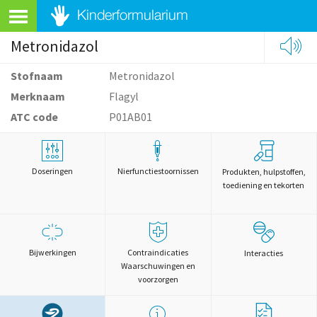
Metronidazol
Stofnaam
Metronidazol
Merknaam
Flagyl
ATC code
P01AB01
Doseringen
Nierfunctiestoornissen
Produkten, hulpstoffen,
toediening en tekorten
Bijwerkingen
Contraindicaties
Interacties
Waarschuwingen en
voorzorgen