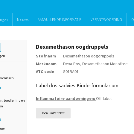
ingen
Nieuws
AANVULLENDE INFORMATIE
VERANTWOORDING
O
Dexamethason oogdruppels
Stofnaam
Dexamethason oogdruppels
gen
Merknaam
Dexa-Pos, Dexamethason Monofree
ATC code
S01BA01
oornissen
Label dosisadvies Kinderformularium
Inflammatoire aandoeningen:
Off-label
en, toediening en
en
Toon SmPC tekst
ngen