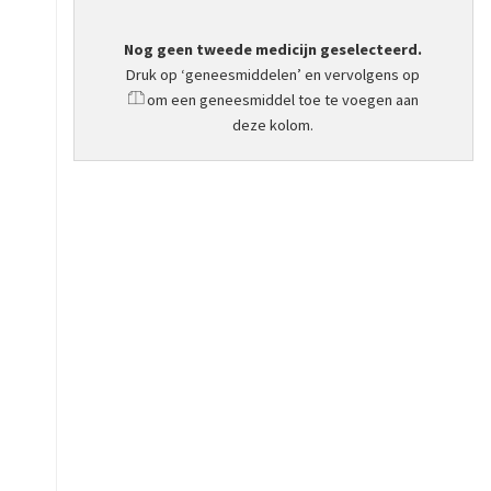
Nog geen tweede medicijn geselecteerd.
Druk op ‘geneesmiddelen’ en vervolgens op
om een geneesmiddel toe te voegen aan
deze kolom.