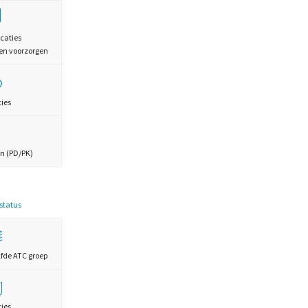
caties
en voorzorgen
ties
n (PD/PK)
estatus
lfde ATC groep
ties