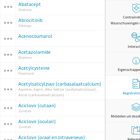
Abatacept
Orencia
Contraindi
Abrocitinib
Waarschuwingen 
Cibinqo
Acenocoumarol
Interac
Acetazolamide
Diamox
Acetylcysteine
Eigenschappe
Fluimucil
Acetylsalicylzuur (carbasalaatcalcium)
Aspirine, Aspro, Alka-Seltzer (acetylsalicylzuur),
Registrati
Ascal (carbasalaatcalcium)
Aciclovir (cutaan)
Zovirax
Middelen uit deze
Aciclovir (oculair)
Zovirax
Aciclovir (oraal en intraveneus)
Referen