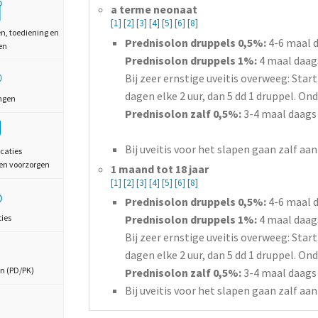
a terme neonaat
[1]
[2]
[3]
[4]
[5]
[6]
[8]
en, toediening en
Prednisolon druppels 0,5%:
4-6 maal d
en
Prednisolon druppels 1%:
4 maal daag
Bij zeer ernstige uveitis overweeg: Star
dagen elke 2 uur, dan 5 dd 1 druppel. On
ngen
Prednisolon zalf 0,5%:
3-4 maal daags 
Bij uveitis voor het slapen gaan zalf aa
caties
en voorzorgen
1 maand tot 18 jaar
[1]
[2]
[3]
[4]
[5]
[6]
[8]
Prednisolon druppels 0,5%:
4-6 maal d
Prednisolon druppels 1%:
4 maal daag
ties
Bij zeer ernstige uveitis overweeg: Star
dagen elke 2 uur, dan 5 dd 1 druppel. On
n (PD/PK)
Prednisolon zalf 0,5%:
3-4 maal daags 
Bij uveitis voor het slapen gaan zalf aa