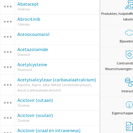
Abatacept
Orencia
Produkten, hulpstoff
Abrocitinib
tekort
Cibinqo
Acenocoumarol
Bijwerki
Acetazolamide
Diamox
Contraindi
Acetylcysteine
Waarschuwingen 
Fluimucil
Acetylsalicylzuur (carbasalaatcalcium)
Aspirine, Aspro, Alka-Seltzer (acetylsalicylzuur),
Ascal (carbasalaatcalcium)
Interac
Aciclovir (cutaan)
Zovirax
Eigenschappe
Aciclovir (oculair)
Zovirax
Aciclovir (oraal en intraveneus)