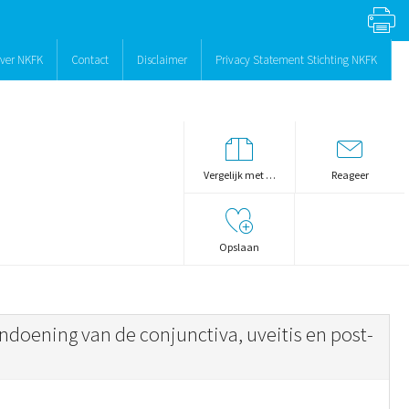
ver NKFK
Contact
Disclaimer
Privacy Statement Stichting NKFK
Vergelijk met …
Reageer
Opslaan
ndoening van de conjunctiva, uveitis en post-