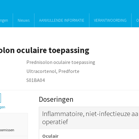
ingen
Nieuws
AANVULLENDE INFORMATIE
VERANTWOORDING
O
olon oculaire toepassing
Prednisolon oculaire toepassing
Ultracortenol, Predforte
S01BA04
Doseringen
gen
Inflammatoire, niet-infectieuze aa
operatief
oornissen
Oculair