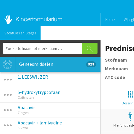
Home
Wijzig
Vacatures en Stages
Prednis
Stofnaam
Geneesmiddelen
928
Merknaam
1. LEESWIJZER
ATC code
5-hydroxytryptofaan
Oxitriptan
Doserin
Abacavir
Ziagen
Abacavir + lamivudine
Nierfunctiest
Kivexa