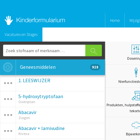
Home
Wijzig
Vacatures en Stages
Doserin
Geneesmiddelen
928
1. LEESWIJZER
Nierfunctiest
5-hydroxytryptofaan
Oxitriptan
Produkten, hulpstoff
tekort
Abacavir
Ziagen
Abacavir + lamivudine
Kivexa
Bijwerki