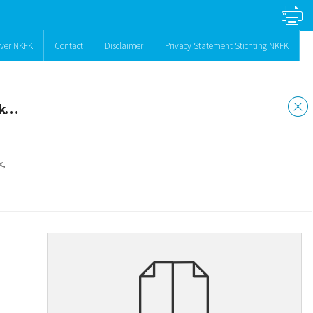
ver NKFK
Contact
Disclaimer
Privacy Statement Stichting NKFK
Insuline middellangwerkend en (ultra)kortwerkend (combinatie)
x,