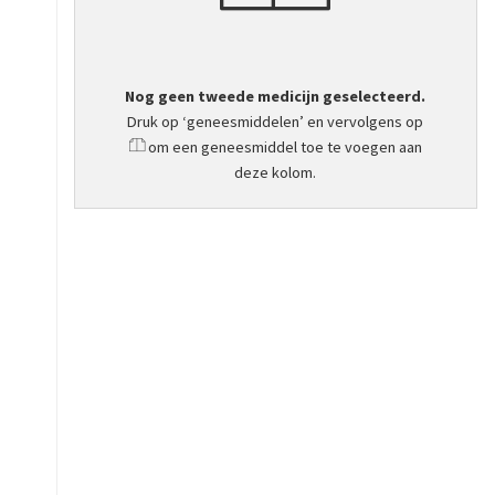
Nog geen tweede medicijn geselecteerd.
Druk op ‘geneesmiddelen’ en vervolgens op
om een geneesmiddel toe te voegen aan
deze kolom.