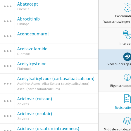
Abatacept
Orencia
Contraindi
Abrocitinib
Waarschuwingen 
Cibinqo
Acenocoumarol
Interac
Acetazolamide
Diamox
Acetylcysteine
Voor ouders op 
Fluimucil
Acetylsalicylzuur (carbasalaatcalcium)
Aspirine, Aspro, Alka-Seltzer (acetylsalicylzuur),
Eigenschappe
Ascal (carbasalaatcalcium)
Aciclovir (cutaan)
Zovirax
Registrati
Aciclovir (oculair)
Zovirax
Aciclovir (oraal en intraveneus)
Middelen uit deze