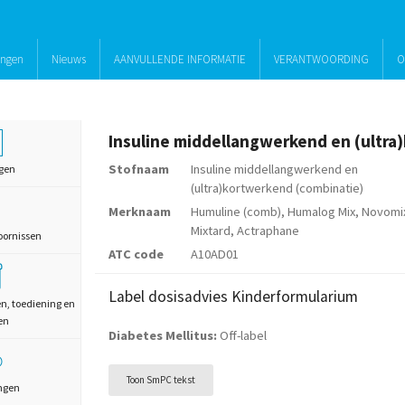
ingen
Nieuws
AANVULLENDE INFORMATIE
VERANTWOORDING
O
Stofnaam
Insuline middellangwerkend en
gen
(ultra)kortwerkend (combinatie)
Merknaam
Humuline (comb), Humalog Mix, Novomi
Mixtard, Actraphane
oornissen
ATC code
A10AD01
Label dosisadvies Kinderformularium
en, toediening en
en
Diabetes Mellitus:
Off-label
Toon SmPC tekst
ngen