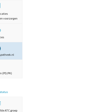
caties
en voorzorgen
ties
Apotheek.nl
n (PD/PK)
estatus
lfde ATC groep