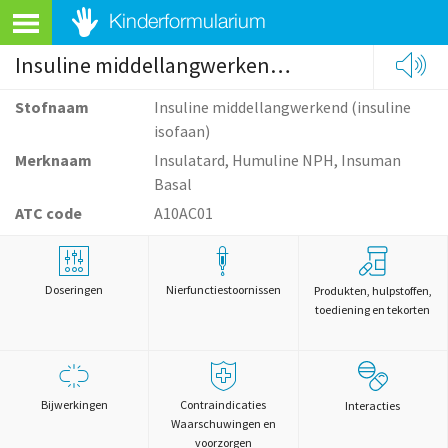
Insuline middellangwerkend (insuline isofaan)
Stofnaam
Insuline middellangwerkend (insuline
isofaan)
Merknaam
Insulatard, Humuline NPH, Insuman
Basal
ATC code
A10AC01
Doseringen
Nierfunctiestoornissen
Produkten, hulpstoffen,
toediening en tekorten
Bijwerkingen
Contraindicaties
Interacties
Waarschuwingen en
voorzorgen