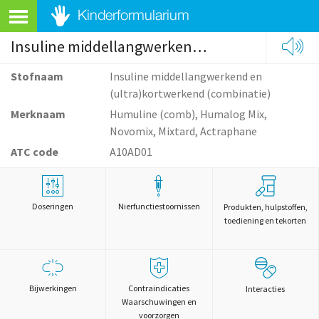
Insuline middellangwerkend en (ultra)kortwerkend (combinatie)
Stofnaam
Insuline middellangwerkend en
(ultra)kortwerkend (combinatie)
Merknaam
Humuline (comb), Humalog Mix,
Novomix, Mixtard, Actraphane
ATC code
A10AD01
Doseringen
Nierfunctiestoornissen
Produkten, hulpstoffen,
toediening en tekorten
Bijwerkingen
Contraindicaties
Interacties
Waarschuwingen en
voorzorgen