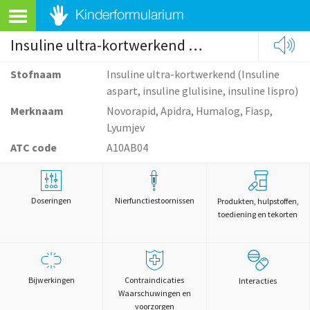
Insuline ultra-kortwerkend (Insuline aspart, insuline glulisine, insuline lispro)
Stofnaam
Insuline ultra-kortwerkend (Insuline
aspart, insuline glulisine, insuline lispro)
Merknaam
Novorapid, Apidra, Humalog, Fiasp,
Lyumjev
ATC code
A10AB04
Doseringen
Nierfunctiestoornissen
Produkten, hulpstoffen,
toediening en tekorten
Bijwerkingen
Contraindicaties
Interacties
Waarschuwingen en
voorzorgen