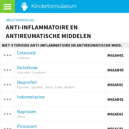
SKELETSPIERSTELSEL
ANTI-INFLAMMATOIRE EN
ANTIREUMATISCHE MIDDELEN
NIET-STEROIDE ANTI-INFLAMMATOIRE EN ANTIREUMATISCHE MIDD.
Celecoxib
M01AH01
Celebrex
Diclofenac
M01AB05
Voltaren, Cataflam
Ibuprofen
M01AE01
Nurofen, Spidifen, Advil, Zafen, Brufen
Indometacine
M01AB01
Naproxen
M01AE02
Aleve
Piroxicam
M01AC01