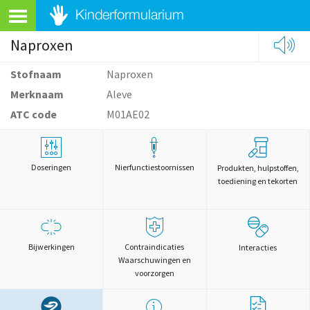
Naproxen
Stofnaam
Naproxen
Merknaam
Aleve
ATC code
M01AE02
Doseringen
Nierfunctiestoornissen
Produkten, hulpstoffen,
toediening en tekorten
Bijwerkingen
Contraindicaties
Interacties
Waarschuwingen en
voorzorgen