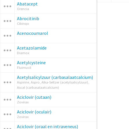
Abatacept
Orencia
Abrocitinib
Cibinqo
Acenocoumarol
Acetazolamide
Diamox
Acetylcysteine
Fluimucil
Acetylsalicylzuur (carbasalaatcalcium)
Aspirine, Aspro, Alka-Seltzer (acetylsalicylzuur),
Ascal (carbasalaatcalcium)
Aciclovir (cutaan)
Zovirax
Aciclovir (oculair)
Zovirax
Aciclovir (oraal en intraveneus)