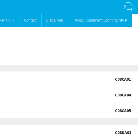
ver NKFK
Contact
Disclaimer
Privacy Statement Stichting NKFK
C08CA01
C08CA04
C08CA05
C08DA01