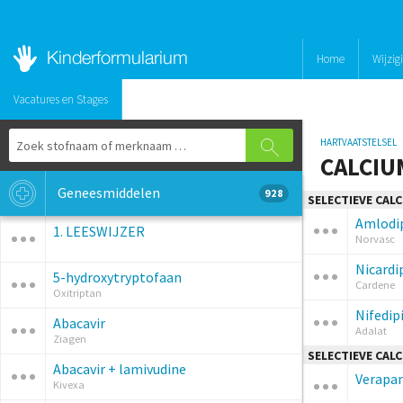
Home
Wijzig
Vacatures en Stages
HARTVAATSTELSEL
CALCI
Geneesmiddelen
928
SELECTIEVE CAL
Amlodi
1. LEESWIJZER
Norvasc
Nicardi
5-hydroxytryptofaan
Cardene
Oxitriptan
Nifedip
Abacavir
Adalat
Ziagen
SELECTIEVE CAL
Abacavir + lamivudine
Verapa
Kivexa