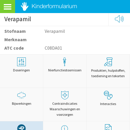
Verapamil
Stofnaam
Verapamil
Merknaam
ATC code
C08DA01
Doseringen
Nierfunctiestoornissen
Produkten, hulpstoffen,
toediening en tekorten
Bijwerkingen
Contraindicaties
Interacties
Waarschuwingen en
voorzorgen