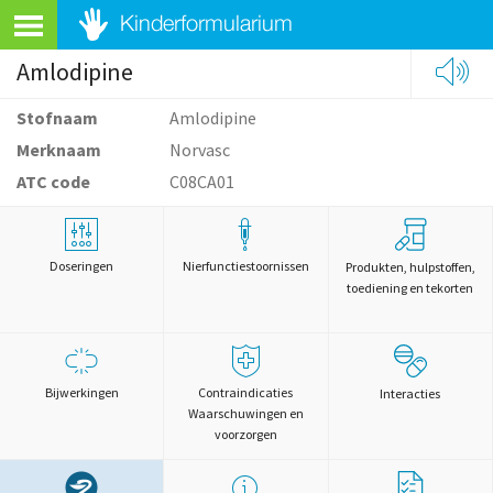
Amlodipine
Stofnaam
Amlodipine
Merknaam
Norvasc
ATC code
C08CA01
Doseringen
Nierfunctiestoornissen
Produkten, hulpstoffen,
toediening en tekorten
Bijwerkingen
Contraindicaties
Interacties
Waarschuwingen en
voorzorgen