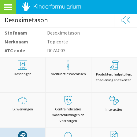
Desoximetason
Stofnaam
Desoximetason
Merknaam
Topicorte
ATC code
D07AC03
Doseringen
Nierfunctiestoornissen
Produkten, hulpstoffen,
toediening en tekorten
Bijwerkingen
Contraindicaties
Interacties
Waarschuwingen en
voorzorgen