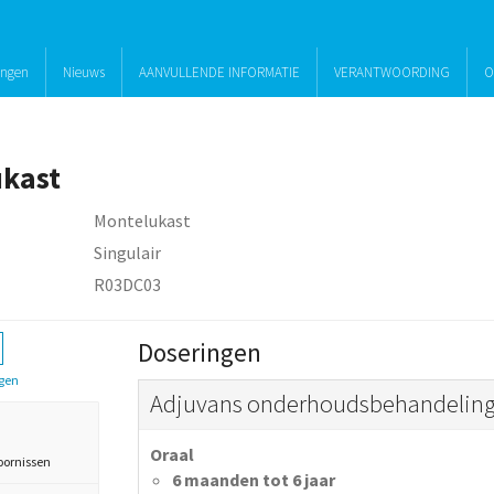
ingen
Nieuws
AANVULLENDE INFORMATIE
VERANTWOORDING
O
kast
Montelukast
Singulair
R03DC03
Doseringen
gen
Adjuvans onderhoudsbehandeling 
Oraal
oornissen
6 maanden tot 6 jaar