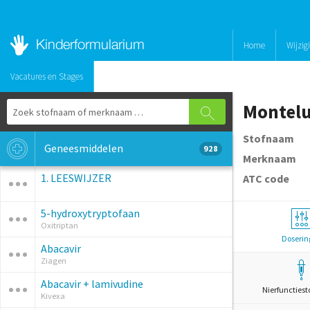
Home
Wijzig
Vacatures en Stages
Montelu
Stofnaam
Geneesmiddelen
928
Merknaam
1. LEESWIJZER
ATC code
5-hydroxytryptofaan
Oxitriptan
Doserin
Abacavir
Ziagen
Abacavir + lamivudine
Nierfunctiest
Kivexa