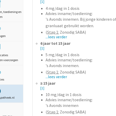
[1]
4
mg/dag
in 1 dosis
en, toediening en
Advies inname/toediening:
en
's Avonds innemen. Bij jonge kinderen 
granluaat gebruikt worden.
(Stap 1:
Zonodig SABA)
ngen
...lees verder
(Stap 2:
Start ICS)
6 jaar tot 15 jaar
Stap 3:
Verdubbel startdosering ICS; ver
[1]
dosis, in elk geval tot startdosering
5
mg/dag
in 1 dosis
caties
LTRA als alternatief voor LABA bij bijwer
Advies inname/toediening:
en voorzorgen
Stap 4:
effect LABA, maar onvoldoende 
's Avonds innemen.
dosering ICS of toevoegen LTRA
(
Stap 1:
Zonodig SABA)
...lees verder
Geen effect LABA: Staken LABA en verd
(
Stap 2:
Start ICS)
ties
≥ 15 jaar
Stap 5:
Verdubbel dosering ICS (= 4 x st
Stap 3:
Verdubbel startdosering ICS; ver
[1]
SABA=Short acting Beta agonist; LABA =
dosis, in elk geval tot startdosering
10
mg/dag
in 1 dosis
LTRA: Leukotriene receptor Antagonist
LTRA als alternatief voor LABA bij bijwer
Apotheek.nl
Advies inname/toediening:
NB: Start behandeling in de stap die het
Stap 4:
effect LABA, maar onvoldoende 
's Avonds innemen
dosering ICS of toevoegen LTRA
(
Stap 1:
Zonodig SABA)