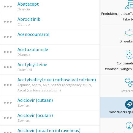
Abatacept
Orencia
Produkten, hulpstoff
Abrocitinib
tekort
Cibinqo
Acenocoumarol
Bijwerki
Acetazolamide
Diamox
Contraindi
Acetylcysteine
Waarschuwingen 
Fluimucil
Acetylsalicylzuur (carbasalaatcalcium)
Aspirine, Aspro, Alka-Seltzer (acetylsalicylzuur),
Ascal (carbasalaatcalcium)
Interac
Aciclovir (cutaan)
Zovirax
Voor ouders op 
Aciclovir (oculair)
Zovirax
Aciclovir (oraal en intraveneus)