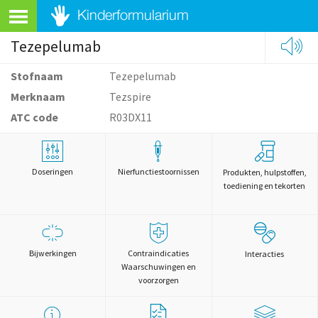
Tezepelumab
Stofnaam
Tezepelumab
Merknaam
Tezspire
ATC code
R03DX11
Doseringen
Nierfunctiestoornissen
Produkten, hulpstoffen,
toediening en tekorten
Bijwerkingen
Contraindicaties
Interacties
Waarschuwingen en
voorzorgen