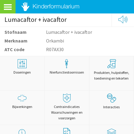
Lumacaftor + ivacaftor
Stofnaam
Lumacaftor + ivacaftor
Merknaam
Orkambi
ATC code
R07AX30
Doseringen
Nierfunctiestoornissen
Produkten, hulpstoffen,
toediening en tekorten
Bijwerkingen
Contraindicaties
Interacties
Waarschuwingen en
voorzorgen