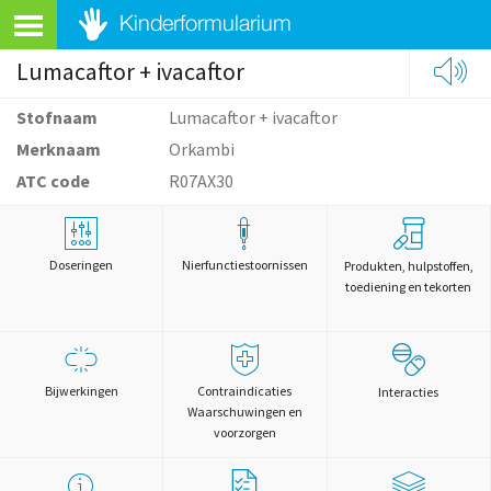
Lumacaftor + ivacaftor
Stofnaam
Lumacaftor + ivacaftor
Merknaam
Orkambi
ATC code
R07AX30
Doseringen
Nierfunctiestoornissen
Produkten, hulpstoffen,
toediening en tekorten
Bijwerkingen
Contraindicaties
Interacties
Waarschuwingen en
voorzorgen