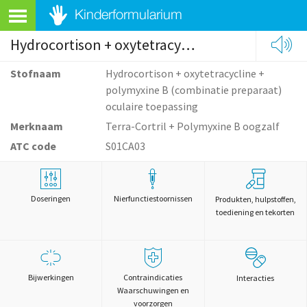
Hydrocortison + oxytetracycline + polymyxine B (combinatie preparaat) oculaire toepassing
Stofnaam
Hydrocortison + oxytetracycline +
polymyxine B (combinatie preparaat)
oculaire toepassing
Merknaam
Terra-Cortril + Polymyxine B oogzalf
ATC code
S01CA03
Doseringen
Nierfunctiestoornissen
Produkten, hulpstoffen,
toediening en tekorten
Bijwerkingen
Contraindicaties
Interacties
Waarschuwingen en
voorzorgen