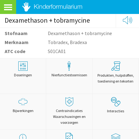
Dexamethason + tobramycine
Stofnaam
Dexamethason + tobramycine
Merknaam
Tobradex, Bradexa
ATC code
S01CA01
Doseringen
Nierfunctiestoornissen
Produkten, hulpstoffen,
toediening en tekorten
Bijwerkingen
Contraindicaties
Interacties
Waarschuwingen en
voorzorgen