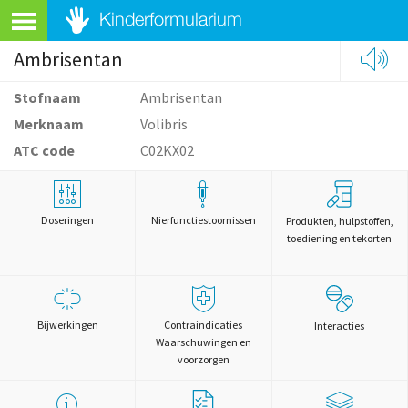
Ambrisentan
Stofnaam
Ambrisentan
Merknaam
Volibris
ATC code
C02KX02
Doseringen
Nierfunctiestoornissen
Produkten, hulpstoffen,
toediening en tekorten
Bijwerkingen
Contraindicaties
Interacties
Waarschuwingen en
voorzorgen