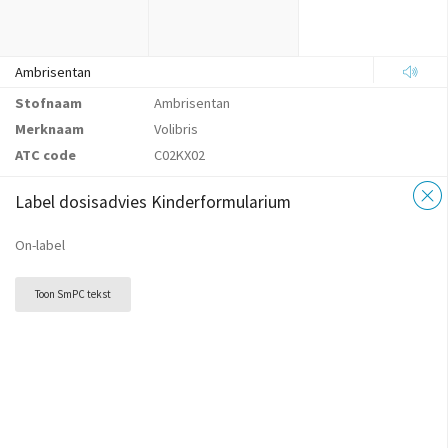
Ambrisentan
Stofnaam
Ambrisentan
Merknaam
Volibris
ATC code
C02KX02
Label dosisadvies Kinderformularium
On-label
Toon SmPC tekst