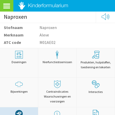
Naproxen
Stofnaam
Naproxen
Merknaam
Aleve
ATC code
M01AE02
Doseringen
Nierfunctiestoornissen
Produkten, hulpstoffen,
toediening en tekorten
Bijwerkingen
Contraindicaties
Interacties
Waarschuwingen en
voorzorgen