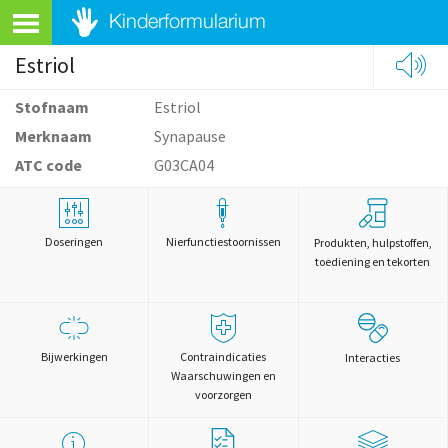
Estriol
Stofnaam
Estriol
Merknaam
Synapause
ATC code
G03CA04
Doseringen
Nierfunctiestoornissen
Produkten, hulpstoffen,
toediening en tekorten
Bijwerkingen
Contraindicaties
Interacties
Waarschuwingen en
voorzorgen