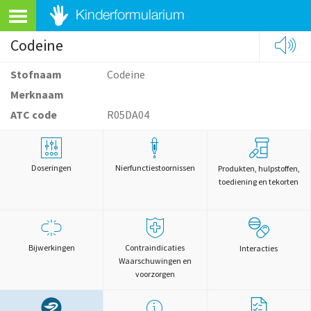
Codeine
Stofnaam
Codeine
Merknaam
ATC code
R05DA04
Doseringen
Nierfunctiestoornissen
Produkten, hulpstoffen,
toediening en tekorten
Bijwerkingen
Contraindicaties
Interacties
Waarschuwingen en
voorzorgen