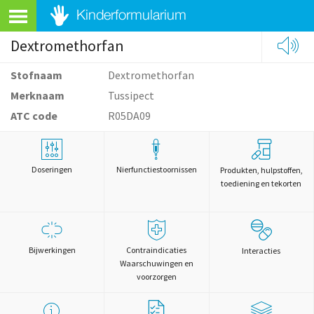
Dextromethorfan
Stofnaam
Dextromethorfan
Merknaam
Tussipect
ATC code
R05DA09
Doseringen
Nierfunctiestoornissen
Produkten, hulpstoffen,
toediening en tekorten
Bijwerkingen
Contraindicaties
Interacties
Waarschuwingen en
voorzorgen