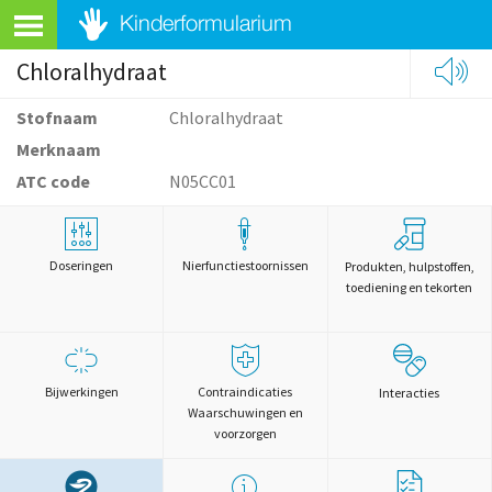
Chloralhydraat
Stofnaam
Chloralhydraat
Merknaam
ATC code
N05CC01
Doseringen
Nierfunctiestoornissen
Produkten, hulpstoffen,
toediening en tekorten
Bijwerkingen
Contraindicaties
Interacties
Waarschuwingen en
voorzorgen