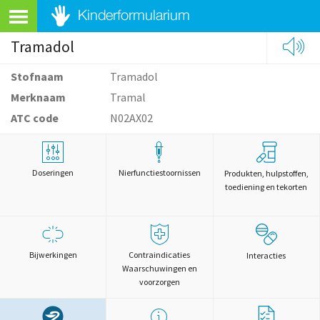
Tramadol
Stofnaam
Tramadol
Merknaam
Tramal
ATC code
N02AX02
Doseringen
Nierfunctiestoornissen
Produkten, hulpstoffen,
toediening en tekorten
Bijwerkingen
Contraindicaties
Interacties
Waarschuwingen en
voorzorgen