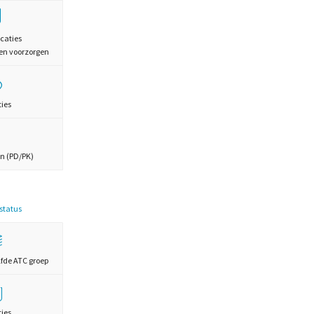
caties
en voorzorgen
ties
n (PD/PK)
estatus
lfde ATC groep
ties