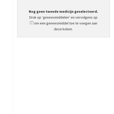
Nog geen tweede medicijn geselecteerd.
Druk op ‘geneesmiddelen’ en vervolgens op
om een geneesmiddel toe te voegen aan
deze kolom.