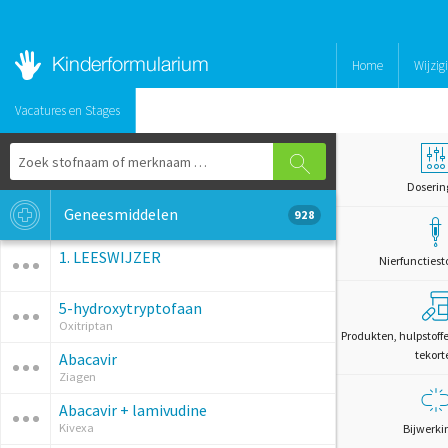
Home
Wijzig
Vacatures en Stages
Doserin
Geneesmiddelen
928
1. LEESWIJZER
Nierfunctiest
5-hydroxytryptofaan
Oxitriptan
Produkten, hulpstoff
tekort
Abacavir
Ziagen
Abacavir + lamivudine
Kivexa
Bijwerki