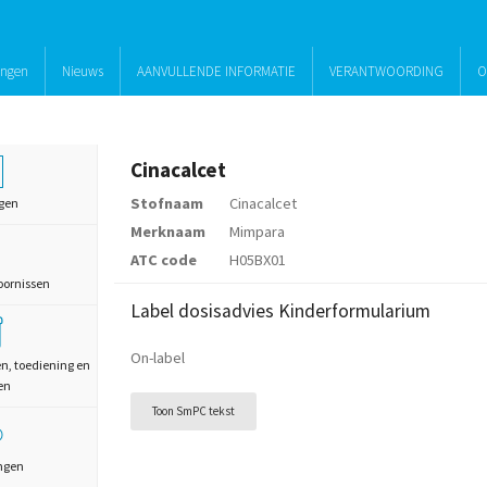
ingen
Nieuws
AANVULLENDE INFORMATIE
VERANTWOORDING
O
Cinacalcet
Stofnaam
Cinacalcet
gen
Merknaam
Mimpara
ATC code
H05BX01
oornissen
Label dosisadvies Kinderformularium
On-label
en, toediening en
en
Toon SmPC tekst
ngen