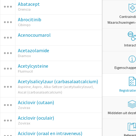
Abatacept
Orencia
Contraindi
Abrocitinib
Waarschuwingen 
Cibinqo
Acenocoumarol
Interac
Acetazolamide
Diamox
Acetylcysteine
Eigenschappe
Fluimucil
Acetylsalicylzuur (carbasalaatcalcium)
Aspirine, Aspro, Alka-Seltzer (acetylsalicylzuur),
Registrati
Ascal (carbasalaatcalcium)
Aciclovir (cutaan)
Zovirax
Middelen uit deze
Aciclovir (oculair)
Zovirax
Aciclovir (oraal en intraveneus)
Referen