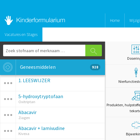
Home
Wijzig
Vacatures en Stages
Doserin
Geneesmiddelen
928
1. LEESWIJZER
Nierfunctiest
5-hydroxytryptofaan
Oxitriptan
Produkten, hulpstoff
tekort
Abacavir
Ziagen
Abacavir + lamivudine
Kivexa
Bijwerki