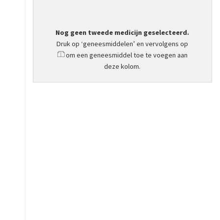
Nog geen tweede medicijn geselecteerd.
Druk op ‘geneesmiddelen’ en vervolgens op
om een geneesmiddel toe te voegen aan
deze kolom.