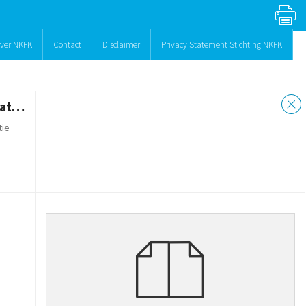
ver NKFK
Contact
Disclaimer
Privacy Statement Stichting NKFK
Gentamicine + dexamethason (combinatie preparaat)
tie