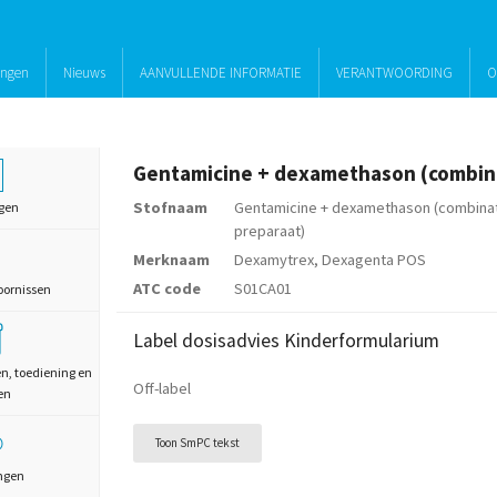
ingen
Nieuws
AANVULLENDE INFORMATIE
VERANTWOORDING
O
Stofnaam
Gentamicine + dexamethason (combina
gen
preparaat)
Merknaam
Dexamytrex, Dexagenta POS
ATC code
S01CA01
oornissen
Label dosisadvies Kinderformularium
en, toediening en
Off-label
en
Toon SmPC tekst
ngen