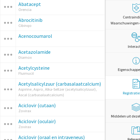
Abatacept
Orencia
Contraindi
Abrocitinib
Waarschuwingen 
Cibinqo
Acenocoumarol
Interac
Acetazolamide
Diamox
Acetylcysteine
Eigenschappe
Fluimucil
Acetylsalicylzuur (carbasalaatcalcium)
Aspirine, Aspro, Alka-Seltzer (acetylsalicylzuur),
Registrati
Ascal (carbasalaatcalcium)
Aciclovir (cutaan)
Zovirax
Middelen uit deze
Aciclovir (oculair)
Zovirax
Aciclovir (oraal en intraveneus)
Referen