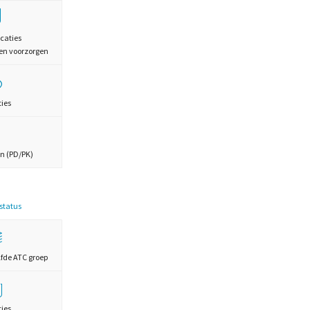
caties
en voorzorgen
ties
n (PD/PK)
estatus
lfde ATC groep
ties