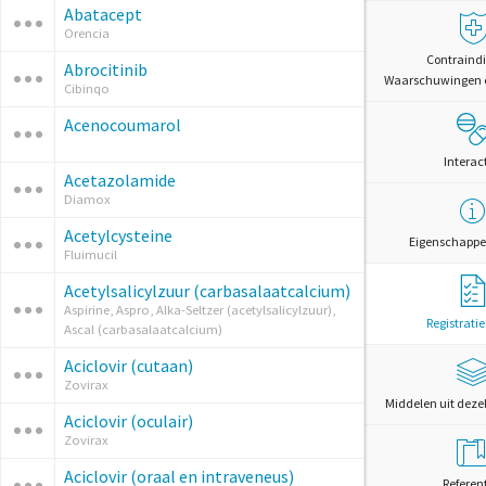
Abatacept
Orencia
Contraindi
Abrocitinib
Waarschuwingen 
Cibinqo
Acenocoumarol
Interac
Acetazolamide
Diamox
Acetylcysteine
Eigenschappe
Fluimucil
Acetylsalicylzuur (carbasalaatcalcium)
Aspirine, Aspro, Alka-Seltzer (acetylsalicylzuur),
Registrati
Ascal (carbasalaatcalcium)
Aciclovir (cutaan)
Zovirax
Middelen uit deze
Aciclovir (oculair)
Zovirax
Aciclovir (oraal en intraveneus)
Referen