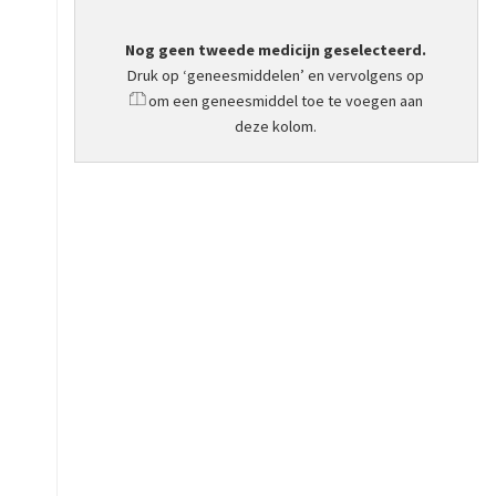
Nog geen tweede medicijn geselecteerd.
Druk op ‘geneesmiddelen’ en vervolgens op
om een geneesmiddel toe te voegen aan
deze kolom.