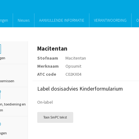
ingen
Nieuws
AANVULLENDE INFORMATIE
VERANTWOORDING
O
Macitentan
Stofnaam
Macitentan
gen
Merknaam
Opsumit
ATC code
C02KX04
oornissen
Label dosisadvies Kinderformularium
On-label
en, toediening en
en
Toon SmPC tekst
ngen