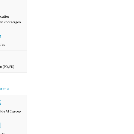
caties
en voorzorgen
ties
n (PD/PK)
estatus
lfde ATC groep
ties