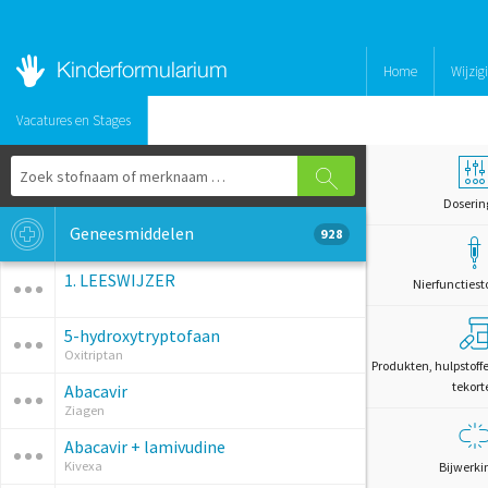
Home
Wijzig
Vacatures en Stages
Doserin
Geneesmiddelen
928
1. LEESWIJZER
Nierfunctiest
5-hydroxytryptofaan
Oxitriptan
Produkten, hulpstoff
tekort
Abacavir
Ziagen
Abacavir + lamivudine
Kivexa
Bijwerki