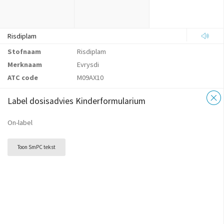
Risdiplam
Stofnaam
Risdiplam
Merknaam
Evrysdi
ATC code
M09AX10
Label dosisadvies Kinderformularium
On-label
Toon SmPC tekst