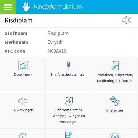
Risdiplam
Stofnaam
Risdiplam
Merknaam
Evrysdi
ATC code
M09AX10
Doseringen
Nierfunctiestoornissen
Produkten, hulpstoffen,
toediening en tekorten
Bijwerkingen
Contraindicaties
Interacties
Waarschuwingen en
voorzorgen