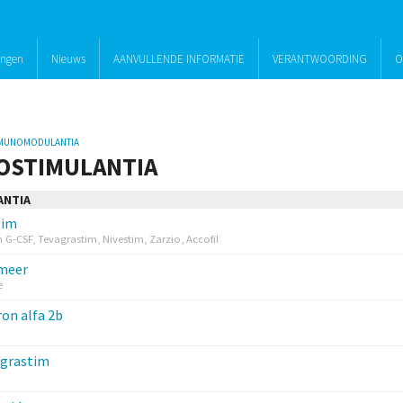
ingen
Nieuws
AANVULLENDE INFORMATIE
VERANTWOORDING
O
MMUNOMODULANTIA
OSTIMULANTIA
ANTIA
tim
G-CSF, Tevagrastim, Nivestim, Zarzio, Accofil
ameer
e
ron alfa 2b
lgrastim