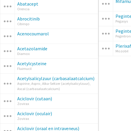
Mifamu
Abatacept
Orencia
Peginte
Abrocitinib
Pegasys
Cibinqo
Peginte
Acenocoumarol
Pegintron
Plerixa
Acetazolamide
Mozobil
Diamox
Acetylcysteine
Fluimucil
Acetylsalicylzuur (carbasalaatcalcium)
Aspirine, Aspro, Alka-Seltzer (acetylsalicylzuur),
Ascal (carbasalaatcalcium)
Aciclovir (cutaan)
Zovirax
Aciclovir (oculair)
Zovirax
Aciclovir (oraal en intraveneus)