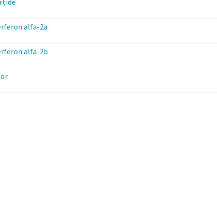
rtide
rferon alfa-2a
rferon alfa-2b
for