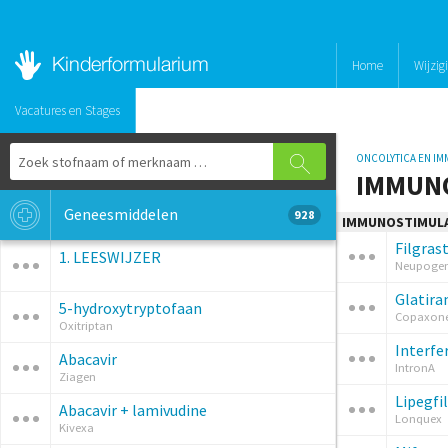
Home
Wijzig
Vacatures en Stages
ONCOLYTICA EN I
IMMUN
Geneesmiddelen
928
IMMUNOSTIMUL
Filgras
1. LEESWIJZER
Neupogen 
Glatir
5-hydroxytryptofaan
Copaxon
Oxitriptan
Interfe
Abacavir
IntronA
Ziagen
Lipegfi
Abacavir + lamivudine
Lonquex
Kivexa