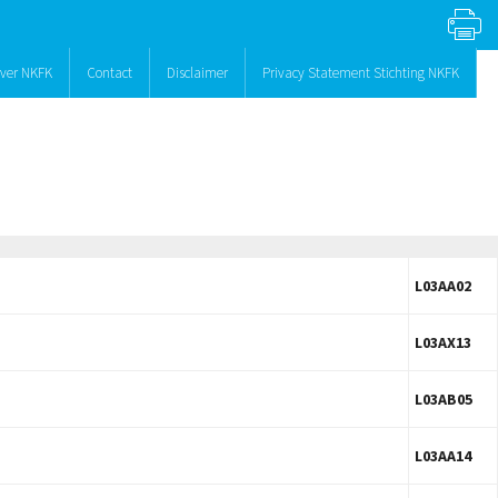
ver NKFK
Contact
Disclaimer
Privacy Statement Stichting NKFK
L03AA02
L03AX13
L03AB05
L03AA14