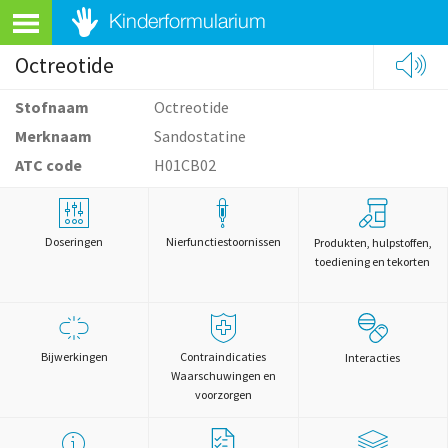
Octreotide
Stofnaam
Octreotide
Merknaam
Sandostatine
ATC code
H01CB02
Doseringen
Nierfunctiestoornissen
Produkten, hulpstoffen,
toediening en tekorten
Bijwerkingen
Contraindicaties
Interacties
Waarschuwingen en
voorzorgen