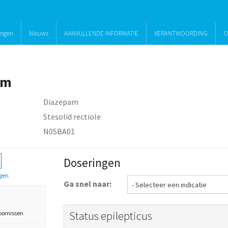
ingen
Nieuws
AANVULLENDE INFORMATIE
VERANTWOORDING
O
am
Diazepam
Stesolid rectiole
N05BA01
Doseringen
gen
Ga snel naar:
Status epilepticus
oornissen