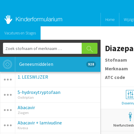
Home
Wijzig
Vacatures en Stages
Diazep
Stofnaam
Geneesmiddelen
928
Merknaam
1. LEESWIJZER
ATC code
5-hydroxytryptofaan
Oxitriptan
Doserin
Abacavir
Ziagen
Abacavir + lamivudine
Nierfunctiest
Kivexa