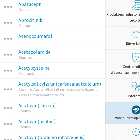
Abatacept
Orencia
Produkten, hulpstoff
Abrocitinib
tekort
Cibinqo
Acenocoumarol
Bijwerki
Acetazolamide
Diamox
Contraindi
Acetylcysteine
Waarschuwingen 
Fluimucil
Acetylsalicylzuur (carbasalaatcalcium)
Aspirine, Aspro, Alka-Seltzer (acetylsalicylzuur),
Ascal (carbasalaatcalcium)
Interac
Aciclovir (cutaan)
Zovirax
Voor ouders op 
Aciclovir (oculair)
Zovirax
Aciclovir (oraal en intraveneus)