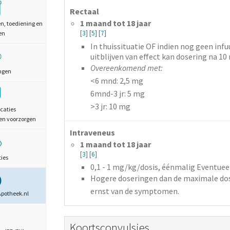
Rectaal
1 maand tot 18 jaar
en, toediening en
[3]
[5]
[7]
en
In thuissituatie OF indien nog geen infuu
uitblijven van effect kan dosering na 1
Overeenkomend met:
ngen
<6 mnd: 2,5 mg
6mnd-3 jr: 5 mg
>3 jr: 10 mg
caties
en voorzorgen
Intraveneus
1 maand tot 18 jaar
[3]
[6]
ties
0,1 - 1
mg/kg/dosis,
éénmalig Eventuee
Hogere doseringen dan de maximale dos
ernst van de symptomen.
Apotheek.nl
Koortsconvulsies