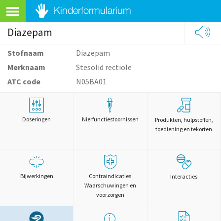
Diazepam
Stofnaam
Diazepam
Merknaam
Stesolid rectiole
ATC code
N05BA01
Doseringen
Nierfunctiestoornissen
Produkten, hulpstoffen,
toediening en tekorten
Bijwerkingen
Contraindicaties
Interacties
Waarschuwingen en
voorzorgen