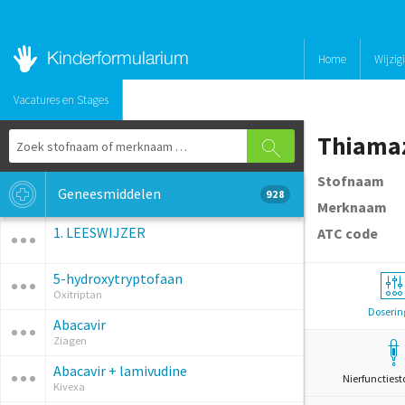
Home
Wijzig
Vacatures en Stages
Thiama
Stofnaam
Geneesmiddelen
928
Merknaam
1. LEESWIJZER
ATC code
5-hydroxytryptofaan
Oxitriptan
Doserin
Abacavir
Ziagen
Abacavir + lamivudine
Nierfunctiest
Kivexa