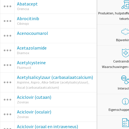
Abatacept
Orencia
Produkten, hulpstoff
Abrocitinib
tekort
Cibinqo
Acenocoumarol
Bijwerki
Acetazolamide
Diamox
Contraindi
Acetylcysteine
Waarschuwingen 
Fluimucil
Acetylsalicylzuur (carbasalaatcalcium)
Aspirine, Aspro, Alka-Seltzer (acetylsalicylzuur),
Ascal (carbasalaatcalcium)
Interac
Aciclovir (cutaan)
Zovirax
Eigenschappe
Aciclovir (oculair)
Zovirax
Aciclovir (oraal en intraveneus)