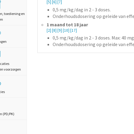
[5]
[6]
[7]
0,5
mg/kg/dag
in 2 - 3 doses.
en, toediening en
Onderhoudsdosering op geleide van eff
en
1 maand tot 18 jaar
[2]
[8]
[9]
[10]
[17]
0,5
mg/kg/dag
in 2 - 3 doses
. Max: 40 m
ngen
Onderhoudsdosering op geleide van eff
caties
en voorzorgen
ties
n (PD/PK)