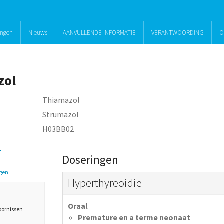
ingen
Nieuws
AANVULLENDE INFORMATIE
VERANTWOORDING
O
zol
Thiamazol
Strumazol
H03BB02
Doseringen
gen
Hyperthyreoidie
Oraal
oornissen
Premature en a terme neonaat