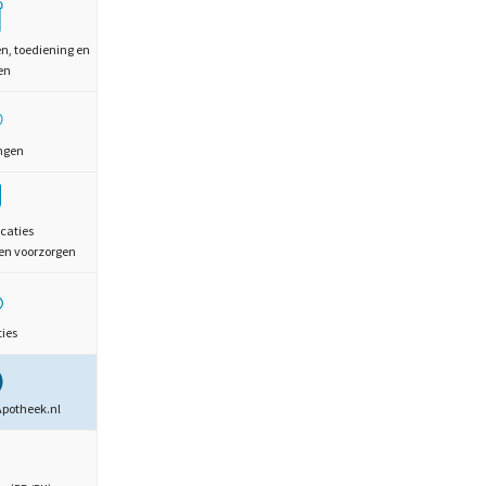
en, toediening en
en
ngen
caties
en voorzorgen
ties
Apotheek.nl