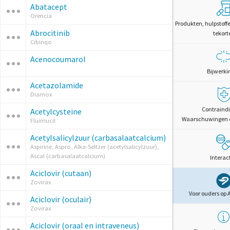
Abatacept
Orencia
Produkten, hulpstoff
Abrocitinib
tekort
Cibinqo
Acenocoumarol
Bijwerki
Acetazolamide
Diamox
Contraindi
Acetylcysteine
Waarschuwingen 
Fluimucil
Acetylsalicylzuur (carbasalaatcalcium)
Aspirine, Aspro, Alka-Seltzer (acetylsalicylzuur),
Ascal (carbasalaatcalcium)
Interac
Aciclovir (cutaan)
Zovirax
Voor ouders op 
Aciclovir (oculair)
Zovirax
Aciclovir (oraal en intraveneus)