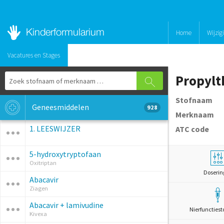
Home
Wijzig
Vacatures en Stages
Propylt
Stofnaam
Geneesmiddelen
928
Merknaam
1. LEESWIJZER
ATC code
5-hydroxytryptofaan
Oxitriptan
Doserin
Abacavir
Ziagen
Abacavir + lamivudine
Nierfunctiest
Kivexa