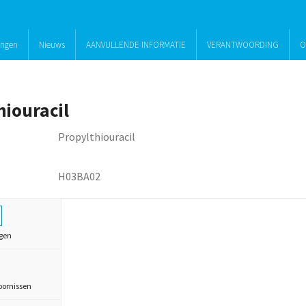
ingen
Nieuws
AANVULLENDE INFORMATIE
VERANTWOORDING
O
hiouracil
Propylthiouracil
H03BA02
gen
oornissen