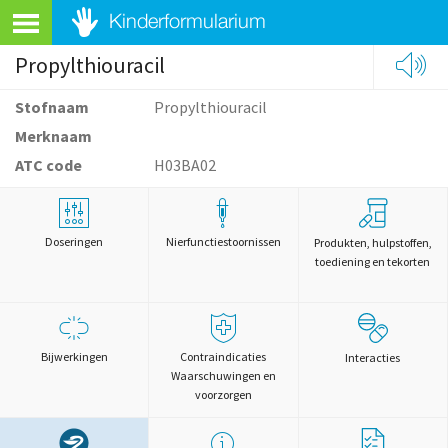
Propylthiouracil
Stofnaam
Propylthiouracil
Merknaam
ATC code
H03BA02
Doseringen
Nierfunctiestoornissen
Produkten, hulpstoffen,
toediening en tekorten
Bijwerkingen
Contraindicaties
Interacties
Waarschuwingen en
voorzorgen